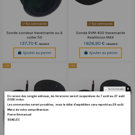
Sur commande
Sur commande
Sonde sondeur traversante ou à
Sonde RVM-400 traversante
coller 50
RealVision MAX
137,70 €
1 626,90 €
162,00 €
1 914,00 €
Ajouter au panier
Ajouter au panier
-15%
-15%
Do not show again.
En
raison
des
congés
estivaux
,
les
livraisons
seront
suspendues
du
7
août
au
27
août
2026
inclus
.
Les
commandes
seront
possibles,
mais
le
délai
d
’
expédition
sera
reporté
au
29
août
.
Merci
de
votre
compréhension.
Pierre-Emmanuel
SEAELEC