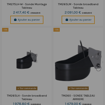
TM275LH-W - Sonde Montage
TM265LM - Sonde broadband
Tableau
Tableau
2 417,40 €
2 091,00 €
2 844,00 €
2 460,00 €
Ajouter au panier
Ajouter au panier
-15%
-15%
Sur commande
Sur commande
TM265LH - Sonde broadband
TM260 - SONDE TABLEAU
Tableau
ARRIERE
1 978,80 €
1 479,00 €
2 328,00 €
1 740,00 €