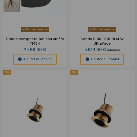
Sur commande
Sur commande
Sonde compacte Tableau Arrière
Sonde CHIRP R409LM-W
TM54
UltraWide
2 789,00 €
5 814,00 €
6 840,00 €
Ajouter au panier
Ajouter au panier
-15%
-15%