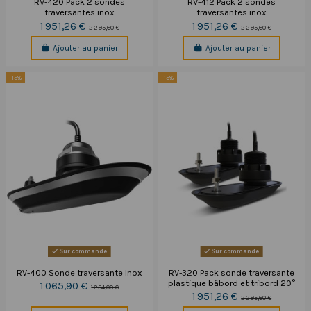
RV-420 Pack 2 sondes
RV-412 Pack 2 sondes
traversantes inox
traversantes inox
1 951,26 €
1 951,26 €
2 295,60 €
2 295,60 €
Ajouter au panier
Ajouter au panier
-15%
-15%
Sur commande
Sur commande
RV-400 Sonde traversante Inox
RV-320 Pack sonde traversante
plastique bâbord et tribord 20°
1 065,90 €
1 254,00 €
1 951,26 €
2 295,60 €