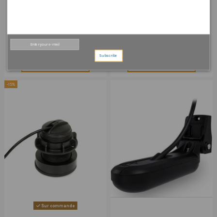
Sur commande
Sur commande
Sonde plastique traversante à
Sonde plastique traversante à
faisceau conique HIGH CHIRP
faisceau conique HIGH CHIRP
angle 20°
angle 12°
270,30 €
270,30 €
318,00 €
318,00 €
Subscribe
Ajouter au panier
Ajouter au panier
-15%
Sur commande