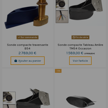
Sur commande
Fin de série
Sonde compacte traversante
Sonde compacte Tableau Arrière
B54
TM54 Occasion
2 789,00 €
1 589,00 €
2 789,00 €
Ajouter au panier
Voir l'article
-15%