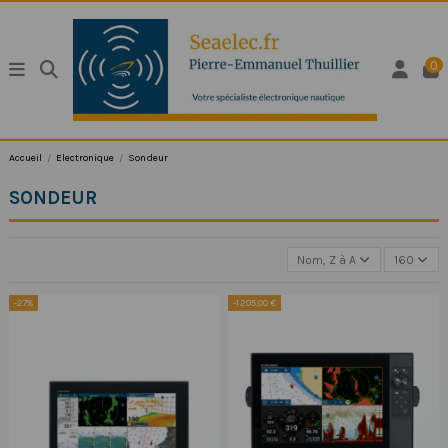
0
Accueil
Electronique
Sondeur
SONDEUR
Nom, Z à A
160
-27%
-1 205,00 €