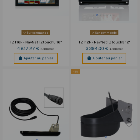
Sur commande
Sur commande
TZT16F - NavNetTZtouch3 16''
TZT12F - NavNetTZtouch3 12''
4 817,27 €
3 394,00 €
6 599,00 €
4 599,00 €
Ajouter au panier
Ajouter au panier
-15%