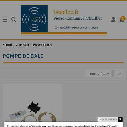
0
Accueil
Electricité
Pompe de cale
POMPE DE CALE
Nom, Z à A
1
Do not show again.
En
raison
des
congés
estivaux
,
les
livraisons
seront
suspendues
du
7
août
au
27
août