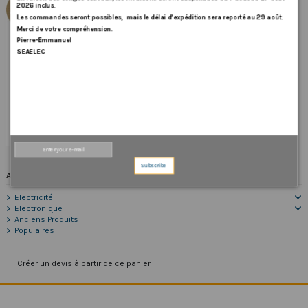
2026
inclus
.
Les
commandes
seront
possibles,
mais
le
délai
d
’
expédition
sera
reporté
au
29
août
.
Merci
de
votre
compréhension.
Pierre-Emmanuel
SEAELEC
Kit Impulseur nitrile 6 pales
40,80 €
Ajouter au panier
Subscribe
Accueil
Electricité
Electronique
Anciens Produits
Populaires
Créer un devis à partir de ce panier