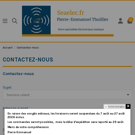
0
Accueil
Contactez-nous
CONTACTEZ-NOUS
Contactez-nous
Sujet
Do not show again.
Adresse e-mail
En
raison
des
congés
estivaux
,
les
livraisons
seront
suspendues
du
7
août
au
27
août
2026
inclus
.
Les
commandes
seront
possibles,
mais
le
délai
d
’
expédition
sera
reporté
au
29
août
.
Merci
de
votre
compréhension.
Document joint
Pierre-Emmanuel