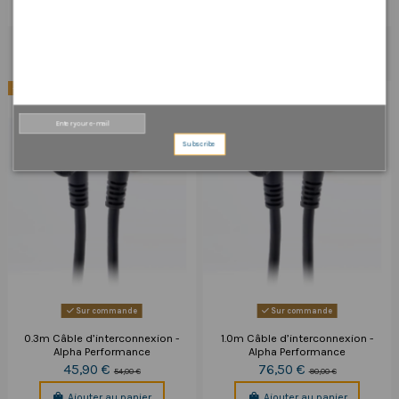
Ajouter au panier
Ajouter au panier
PRODUITS EN PROMOTION
-15%
-15%
Subscribe
Sur commande
Sur commande
0.3m Câble d’interconnexion -
1.0m Câble d’interconnexion -
Alpha Performance
Alpha Performance
45,90 €
76,50 €
54,00 €
90,00 €
Ajouter au panier
Ajouter au panier