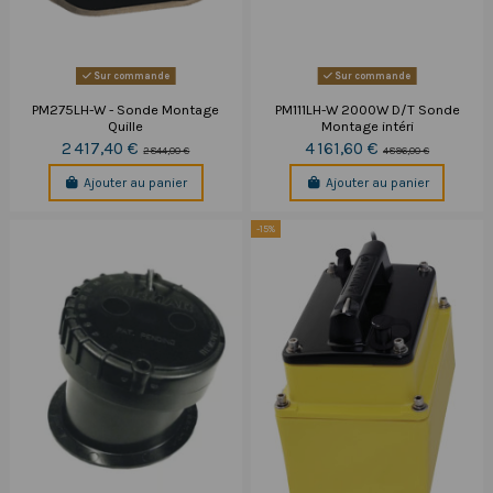
Sur commande
Sur commande
PM275LH-W - Sonde Montage
PM111LH-W 2000W D/T Sonde
Quille
Montage intéri
2 417,40 €
4 161,60 €
2 844,00 €
4 896,00 €
Ajouter au panier
Ajouter au panier
-15%