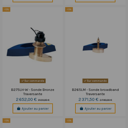
-15%
-15%
Sur commande
Sur commande
B275LH-W - Sonde Bronze
B265LM - Sonde broadband
Traversante
Traversante
2 652,00 €
2 371,50 €
3 120,00 €
2 790,00 €
Ajouter au panier
Ajouter au panier
-15%
-15%