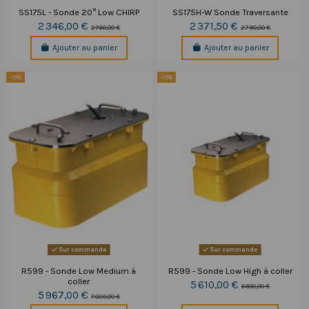
SS175L - Sonde 20° Low CHIRP
SS175H-W Sonde Traversante
2 346,00 €
2 371,50 €
2 760,00 €
2 790,00 €
Ajouter au panier
Ajouter au panier
-15%
-15%
Sur commande
Sur commande
R599 - Sonde Low Medium à
R599 - Sonde Low High à coller
coller
5 610,00 €
6 600,00 €
5 967,00 €
7 020,00 €