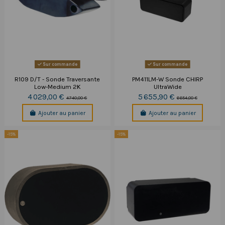
Sur commande
Sur commande
R109 D/T - Sonde Traversante
PM411LM-W Sonde CHIRP
Low-Medium 2K
UltraWide
4 029,00 €
5 655,90 €
4 740,00 €
6 654,00 €
Ajouter au panier
Ajouter au panier
-15%
-15%