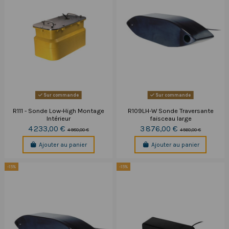
Sur commande
Sur commande
R111 - Sonde Low-High Montage
R109LH-W Sonde Traversante
Intérieur
faisceau large
4 233,00 €
3 876,00 €
4 980,00 €
4 560,00 €
Ajouter au panier
Ajouter au panier
-15%
-15%