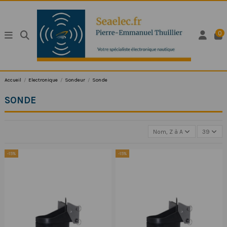
0
Accueil
Electronique
Sondeur
Sonde
SONDE
Nom, Z à A
39
-15%
-15%