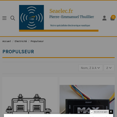
0
Accueil
Electricité
Propulseur
PROPULSEUR
Nom, Z à A
2
Do not show again.