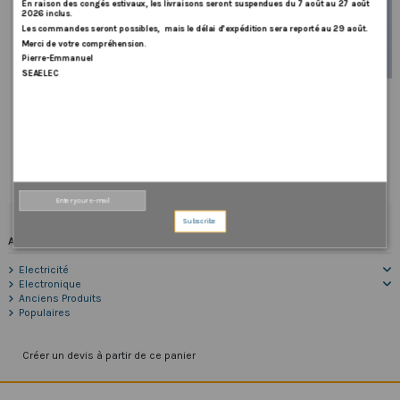
En
raison
des
congés
estivaux
,
les
livraisons
seront
suspendues
du
7
août
au
27
août
2026
inclus
.
Les
commandes
seront
possibles,
mais
le
délai
d
’
expédition
sera
reporté
au
29
août
.
Merci
de
votre
compréhension.
Pierre-Emmanuel
SEAELEC
Sur commande
Sur commande
Relais nu pour CT60/80 - 12V
Carte électronique
CT35/45/60/80
420,00 €
373,46 €
Ajouter au panier
Ajouter au panier
Subscribe
Accueil
Electricité
Electronique
Anciens Produits
Populaires
Créer un devis à partir de ce panier