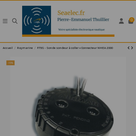
0
Accueil
Raymarine
P79S - Sonde sondeur à coller + Connecteur NMEA 2000
-15%