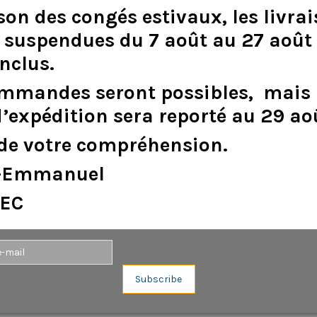
son
des
congés
estivaux
,
les
livra
suspendues
du
7
août
au
27
août
inclus
.
DESCRIPTION
DÉTAILS DU PRODUIT
ommandes
seront
possibles,
mais
d
’
expédition
sera
reporté
au
29
ao
de
votre
compréhension.
e-Emmanuel
EC
Aucun avis n'a été publié pour le moment.
Subscribe