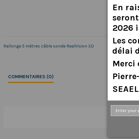
En
rai
seront
2026
Les
c
Rallonge 5 mètres câble sonde RealVision 3D
délai
Merci
Pierr
COMMENTAIRES (0)
SEAEL