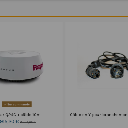
Sur commande
ar Q24C + câble 10m
Câble en Y pour branchemen
 915,20 €
2 394,00 €