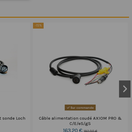
-15%
Sur commande
t sonde Loch
Câble alimentation coudé AXIOM PRO &
C/E/eS/gS
163,20 €
192,00 €