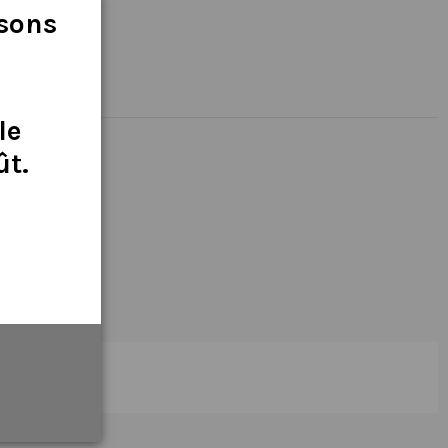
isons
le
ût
.