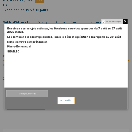
66,00 €
-15%
TTC
Expédition sous 5 à 10 jours
Câble d’Alimentation & Raynet - Alpha Performance Instrument 1m
Do not show again.
En
raison
des
congés
estivaux
,
les
livraisons
seront
suspendues
du
7
août
au
27
août
2026
inclus
.
Les
commandes
seront
possibles,
mais
le
délai
d
’
expédition
sera
reporté
au
29
août
.
Merci
de
votre
compréhension.
Pierre-Emmanuel
SEAELEC
DESCRIPTION
DÉTAILS DU PRODUIT
Câble d’Alimentation & Raynet - Alpha Performance Instrument 1m
Subscribe
COMMENTAIRES (0)