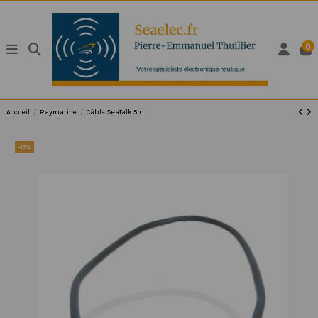
0
Accueil
Raymarine
Câble SeaTalk 5m
-15%