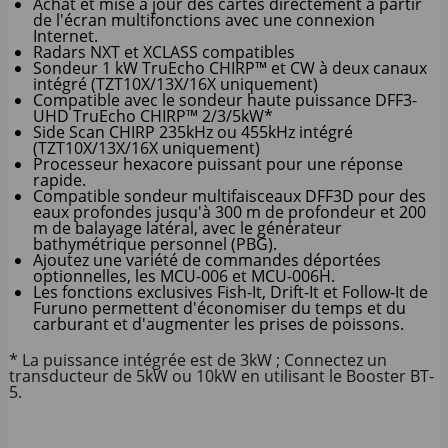
Achat et mise à jour des cartes directement à partir
de l'écran multifonctions avec une connexion
Internet.
Radars NXT et XCLASS compatibles
Sondeur 1 kW TruEcho CHIRP™ et CW à deux canaux
intégré (TZT10X/13X/16X uniquement)
Compatible avec le sondeur haute puissance DFF3-
UHD TruEcho CHIRP™ 2/3/5kW*
Side Scan CHIRP 235kHz ou 455kHz intégré
(TZT10X/13X/16X uniquement)
Processeur hexacore puissant pour une réponse
rapide.
Compatible sondeur multifaisceaux DFF3D pour des
eaux profondes jusqu'à 300 m de profondeur et 200
m de balayage latéral, avec le générateur
bathymétrique personnel (PBG).
Ajoutez une variété de commandes déportées
optionnelles, les MCU-006 et MCU-006H.
Les fonctions exclusives Fish-It, Drift-It et Follow-It de
Furuno permettent d'économiser du temps et du
carburant et d'augmenter les prises de poissons.
* La puissance intégrée est de 3kW ; Connectez un
transducteur de 5kW ou 10kW en utilisant le Booster BT-
5.