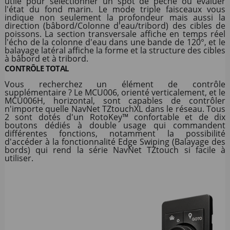
utile pour sélectionner un spot de pêche ou évaluer
l'état du fond marin. Le mode triple faisceaux vous
indique non seulement la profondeur mais aussi la
direction (bâbord/Colonne d'eau/tribord) des cibles de
poissons. La section transversale affiche en temps réel
l'écho de la colonne d'eau dans une bande de 120°, et le
balayage latéral affiche la forme et la structure des cibles
à bâbord et à tribord.
CONTRÔLE TOTAL
Vous recherchez un élément de contrôle
supplémentaire ? Le MCU006, orienté verticalement, et le
MCU006H, horizontal, sont capables de contrôler
n'importe quelle NavNet TZtouchXL dans le réseau. Tous
2 sont dotés d'un RotoKey™ confortable et de dix
boutons dédiés à double usage qui commandent
différentes fonctions, notamment la possibilité
d'accéder à la fonctionnalité Edge Swiping (Balayage des
bords) qui rend la série NavNet TZtouch si facile à
utiliser.