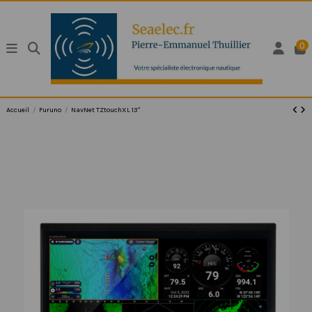
0
Accueil
Furuno
NavNet TZtouchXL 13"