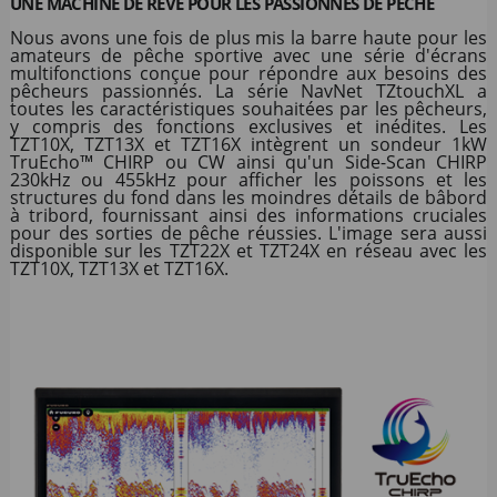
UNE MACHINE DE RÊVE POUR LES PASSIONNÉS DE PÊCHE
Nous avons une fois de plus mis la barre haute pour les
amateurs de pêche sportive avec une série d'écrans
multifonctions conçue pour répondre aux besoins des
pêcheurs passionnés. La série NavNet TZtouchXL a
toutes les caractéristiques souhaitées par les pêcheurs,
y compris des fonctions exclusives et inédites. Les
TZT10X, TZT13X et TZT16X intègrent un sondeur 1kW
TruEcho™ CHIRP ou CW ainsi qu'un Side-Scan CHIRP
230kHz ou 455kHz pour afficher les poissons et les
structures du fond dans les moindres détails de bâbord
à tribord, fournissant ainsi des informations cruciales
pour des sorties de pêche réussies. L'image sera aussi
disponible sur les TZT22X et TZT24X en réseau avec les
TZT10X, TZT13X et TZT16X.