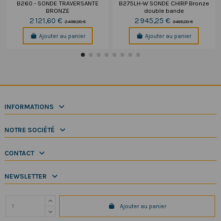
B260 - SONDE TRAVERSANTE
B275LH-W SONDE CHIRP Bronze
BRONZE
double bande
2 121,60 €
2 945,25 €
2 496,00 €
3 465,00 €
Ajouter au panier
Ajouter au panier
INFORMATIONS
NOTRE SOCIÉTÉ
CONTACT
NEWSLETTER
Ajouter au panier
Copyright 2025 SeaElec.fr - Tous droits réservés