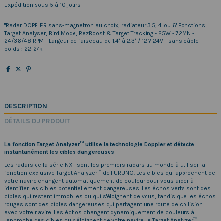
Expédition sous 5 à 10 jours
"Radar DOPPLER sans-magnetron au choix, radiateur 3.5, 4' ou 6' Fonctions :
Target Analyser, Bird Mode, RezBoost & Target Tracking - 25W - 72MN -
24/36/48 RPM - Largeur de faisceau de 1.4° à 2.3° / 12 ? 24V - sans câble -
poids : 22-27k"
DESCRIPTION
DÉTAILS DU PRODUIT
La fonction Target Analyzer™ utilise la technologie Doppler et détecte
instantanément les cibles dangereuses
Les radars de la série NXT sont les premiers radars au monde à utiliser la
fonction exclusive Target Analyzer™ de FURUNO. Les cibles qui approchent de
votre navire changent automatiquement de couleur pour vous aider à
identifier les cibles potentiellement dangereuses. Les échos verts sont des
cibles qui restent immobiles ou qui s'éloignent de vous, tandis que les échos
rouges sont des cibles dangereuses qui partagent une route de collision
avec votre navire. Les échos changent dynamiquement de couleurs à
l'approche des cibles ou s'éloignent de votre navire. le Target Analyzer™