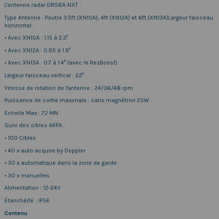
L'antenne radar DRS6A-NXT :
Type Antenne : Poutre 3.5ft (XN10A), 4ft (XN12A) et 6ft (XN13A)Largeur faisceau
horizontal :
• Avec XN10A : 1.15 à 2.3°
• Avec XN12A : 0.95 à 1.9°
• Avec XN13A : 0.7 à 1.4° (avec le RezBoost)
Largeur faisceau vertical : 22°
Vitesse de rotation de l'antenne : 24/36/48 rpm
Puissance de sortie maximale : sans magnétron 25W
Echelle Max : 72 MN
Suivi des cibles ARPA :
• 100 Cibles
• 40 x auto acquire by Doppler
• 30 x automatique dans la zone de garde
• 30 x manuelles
Alimentation : 12-24V
Étanchéité : IP56
Contenu