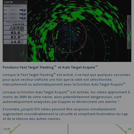
Fonctions Fast Target Tracking™ et Auto Target Acquire™
Lorsque le Fast Target Tracking™ est activé, il ne faut que quelques secondes
pour qu'un vecteur s'affiche une fois que la cible est sélectionnée,
manuellement ou automatiquement avec la fonction Auto Target Acquire™.
Lorsque la fonction Auto Target Acquire™ est activée, les cibles approchant à
moins de 3NM de votre navire, alors potentiellement dangereuses, sont
automatiquement analysées par Doppler et déclenchent une alarme *.
Ensemble, jusqu'à 100 cibles peuvent être acquises simultanément,
augmentant considérablement la sécurité et simplifiant l'estimation du cap
et de la vitesse des autres navires.