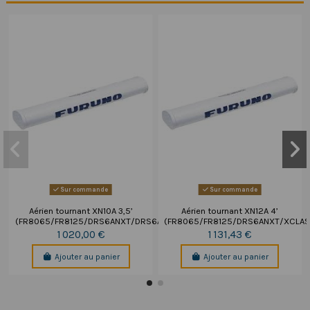
Sur commande
Sur commande
Aérien tournant XN10A 3,5’
Aérien tournant XN12A 4’
(FR8065/FR8125/DRS6ANXT/DRS6A_XCLASS)
(FR8065/FR8125/DRS6ANXT/XCLAS
1 020,00 €
1 131,43 €
Ajouter au panier
Ajouter au panier