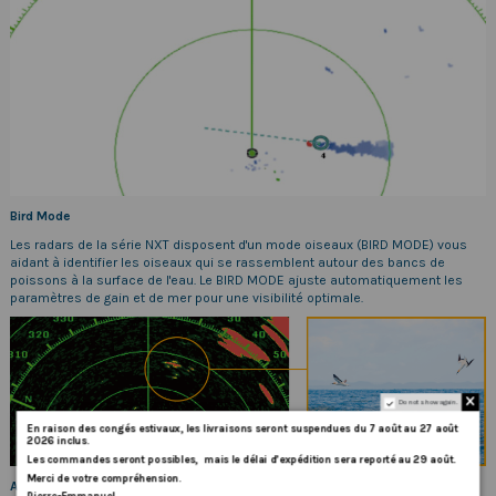
Bird Mode
Les radars de la série NXT disposent d'un mode oiseaux (BIRD MODE) vous
aidant à identifier les oiseaux qui se rassemblent autour des bancs de
poissons à la surface de l'eau. Le BIRD MODE ajuste automatiquement les
paramètres de gain et de mer pour une visibilité optimale.
Do not show again.
En
raison
des
congés
estivaux
,
les
livraisons
seront
suspendues
du
7
août
au
27
août
2026
inclus
.
Les
commandes
seront
possibles,
mais
le
délai
d
’
expédition
sera
reporté
au
29
août
.
Merci
de
votre
compréhension.
Affûtage du faisceau RezBoost™