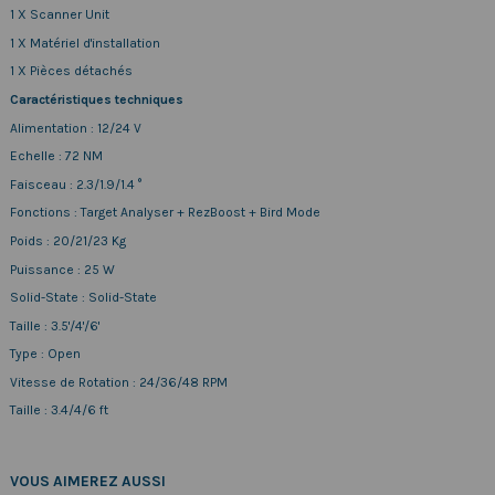
1 X Scanner Unit
1 X Matériel d'installation
1 X Pièces détachés
Caractéristiques techniques
Alimentation : 12/24 V
Echelle : 72 NM
Faisceau : 2.3/1.9/1.4 °
Fonctions : Target Analyser + RezBoost + Bird Mode
Poids : 20/21/23 Kg
Puissance : 25 W
Solid-State : Solid-State
Taille : 3.5'/4'/6'
Type : Open
Vitesse de Rotation : 24/36/48 RPM
Taille : 3.4/4/6 ft
VOUS AIMEREZ AUSSI