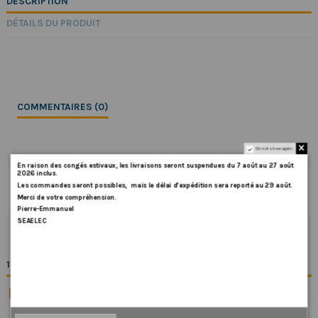
DESCRIPTION
DÉTAILS DU PRODUIT
COMMENTAIRES (0)
Do not show again.
En
raison
des
congés
estivaux
,
les
livraisons
seront
suspendues
du
7
août
au
27
août
2026
inclus
.
Les
commandes
seront
possibles,
mais
le
délai
d
’
expédition
sera
reporté
au
29
août
.
Aucun avis n'a été publié pour le moment.
Merci
de
votre
compréhension.
Pierre-Emmanuel
SEAELEC
16 AUTRES PRODUITS DANS LA MÊME CATÉGORIE :
Sur commande
-15%
-15%
AXIOM2 XL19 - 18.5" MFD KIT