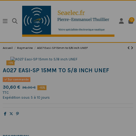
0
Accueil
Raymarine
A027 Easi-SP 15mm to 5/8 inch UNEF
-15%
A027 EASI-SP 15MM TO 5/8 INCH UNEF
Sur commande
30,60 €
36,00 €
-15%
TTC
Expédition sous 5 à 10 jours