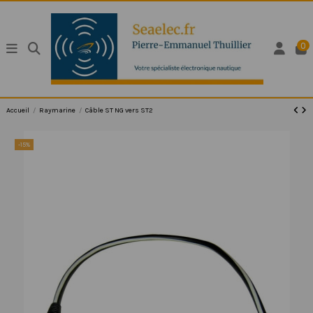
0
Accueil
Raymarine
Câble ST NG vers ST2
-15%