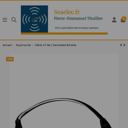
0
Accueil
Raymarine
Câble ST NG / DeviceNet femelle
-15%