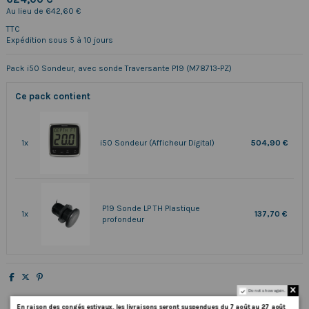
Au lieu de 642,60 €
TTC
Expédition sous 5 à 10 jours
Pack i50 Sondeur, avec sonde Traversante P19 (M78713-PZ)
Ce pack contient
1x
i50 Sondeur (Afficheur Digital)
504,90 €
P19 Sonde LP TH Plastique
1x
137,70 €
profondeur
Do not show again.
En
raison
des
congés
estivaux
,
les
livraisons
seront
suspendues
du
7
août
au
27
août