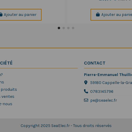
Ajouter au panier
Ajouter au pani
CIÉTÉ
CONTACT
e?
Pierre-Emmanuel Thuilli
ns
59180 Cappelle-la-Gr
 produits
0783145796
s ventes
pe@seaelec.fr
z-nous
Copyright 2025 SeaElec.fr - Tous droits réservés