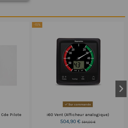
-15%
Sur commande
 Cde Pilote
i60 Vent (Afficheur analogique)
504,90 €
594,00 €