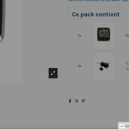
Ce pack contient
1x
i
C
1x
c
Do