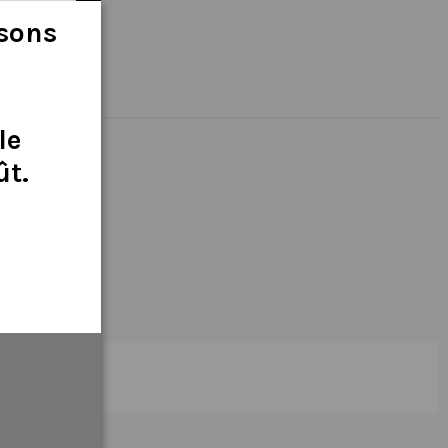
isons
le
ût
.