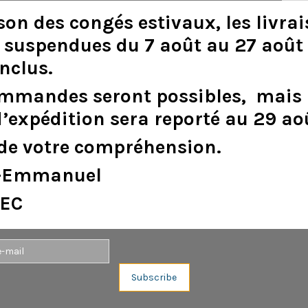
son
des
congés
estivaux
,
les
livra
suspendues
du
7
août
au
27
août
inclus
.
DESCRIPTION
DÉTAILS DU PRODUIT
ommandes
seront
possibles,
mais
E26031)
d
’
expédition
sera
reporté
au
29
ao
de
votre
compréhension.
e-Emmanuel
EC
Aucun avis n'a été publié pour le moment.
Subscribe