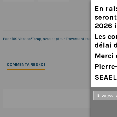
En
rai
seront
2026
Les
c
Pack i50 Vitesse/Temp, avec capteur Traversant retractable P120 (
délai
Merci
COMMENTAIRES (0)
Pierr
SEAEL