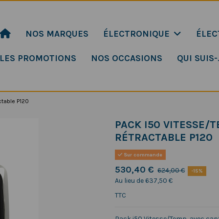
NOS MARQUES
ÉLECTRONIQUE
ÉLEC
LES PROMOTIONS
NOS OCCASIONS
QUI SUIS-
ctable P120
PACK I50 VITESSE/
RÉTRACTABLE P120
Sur commande
530,40 €
624,00 €
-15%
Au lieu de 637,50 €
TTC
Pack i50 Vitesse/Temp, avec cap