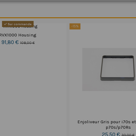
Sur commande
-15%
RVX1000 Housing
91,80 €
108,00 €
Enjoliveur Gris pour i70s et
p70s/p70Rs
25,50 €
30,00 €