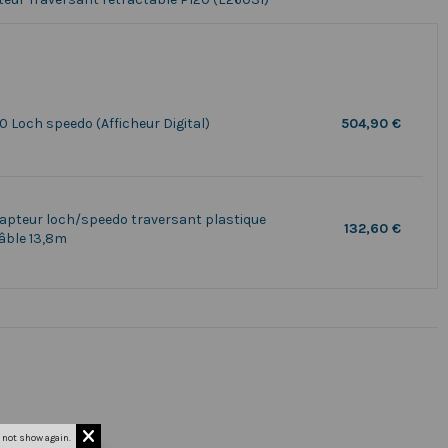
50 Loch speedo (Afficheur Digital)
504,90 €
apteur loch/speedo traversant plastique
132,60 €
âble 13,8m
 not show again.