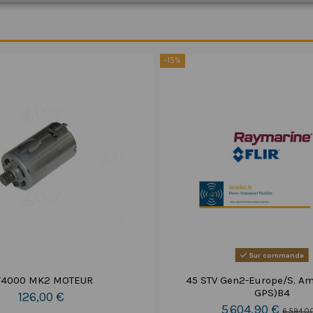
-15%
Sur commande
T4000 MK2 MOTEUR
45 STV Gen2-Europe/S. Am
GPS)B4
126,00 €
5 604,90 €
6 594,0