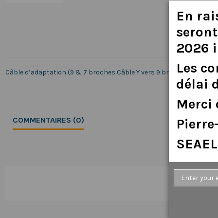
En
rai
seront
2026
Les
c
Câble d’adaptation (9 & 7 broches Câble Y vers 9 broches) sonde
délai
Merci
COMMENTAIRES (0)
Pierr
SEAEL