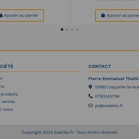
Ajouter au panier
Ajouter au pani
CIÉTÉ
CONTACT
e?
Pierre-Emmanuel Thuilli
ns
59180 Cappelle-la-Gr
 produits
0783145796
s ventes
pe@seaelec.fr
z-nous
Copyright 2025 SeaElec.fr - Tous droits réservés