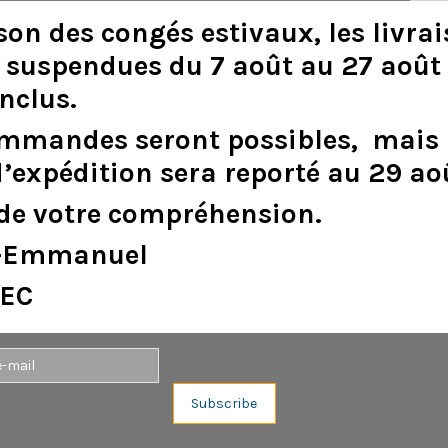
son
des
congés
estivaux
,
les
livra
suspendues
du
7
août
au
27
août
inclus
.
DESCRIPTION
DÉTAILS DU PRODUIT
ommandes
seront
possibles,
mais
 Downvision & Airmar AXIOM DV
d
’
expédition
sera
reporté
au
29
ao
de
votre
compréhension.
e-Emmanuel
EC
Aucun avis n'a été publié pour le moment.
Subscribe