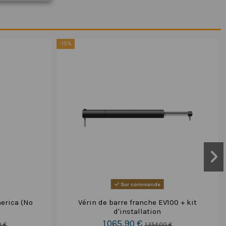
-15%
Sur commande
erica (No
Vérin de barre franche EV100 + kit
d'installation
1 065,90 €
0 €
1 254,00 €