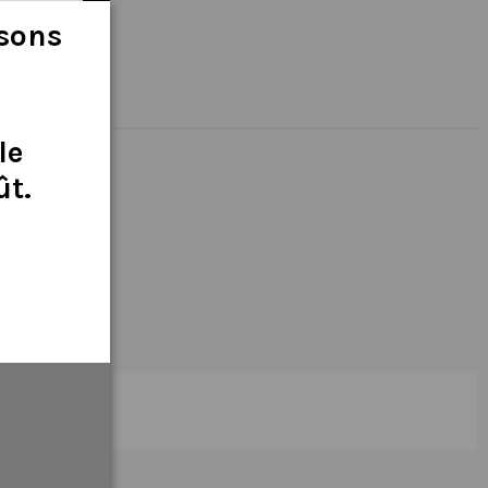
isons
le
ût
.