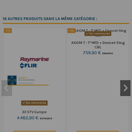
16 AUTRES PRODUITS DANS LA MÊME CATÉGORIE :
-15%
-15%
Sur commande
AXIOM 7 - 7" MFD + Devicet-Stng
CBL
759,90 €
894,00 €
Sur commande
33 STV Europe
4 482,90 €
5 274,00 €