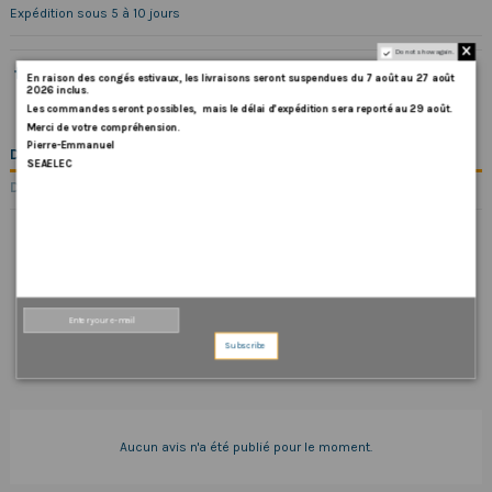
Expédition sous 5 à 10 jours
Do not show again.
En
raison
des
congés
estivaux
,
les
livraisons
seront
suspendues
du
7
août
au
27
août
2026
inclus
.
Les
commandes
seront
possibles,
mais
le
délai
d
’
expédition
sera
reporté
au
29
août
.
Merci
de
votre
compréhension.
Pierre-Emmanuel
DESCRIPTION
SEAELEC
DÉTAILS DU PRODUIT
COMMENTAIRES (0)
Subscribe
Aucun avis n'a été publié pour le moment.