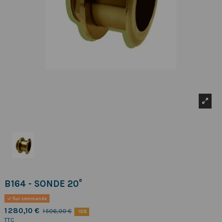
B164 - SONDE 20°
Sur commande
1 280,10 €
1 506,00 €
-15%
TTC