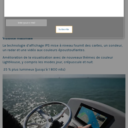
Subscribe
Visibilité maximale
La technologie d’affichage IPS mise à niveau fournit des cartes, un sondeur,
un radar et une vidéo aux couleurs époustouflantes.
Amélioration de la visualisation avec de nouveaux thèmes de couleur
LightHouse, y compris les modes jour, crépuscule et nuit.
25 % plus lumineux (jusqu’à 1 800 nits)