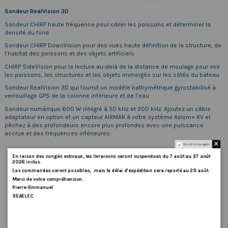
Sondeur RealVision 3D
Sondeur CHIRP haute fréquence pour cibler les poissons et déterminer la
densité du fond
Sondeur CHIRP DownVision pour des vues haute définition de la structure, de
l’habitat des poissons et des objets artificiels
CHIRP SideVision pour la lecture au-delà de la distance de moulage pour voir
les poissons, les structures et les objets immergés sur les côtés du bateau
Sondeur RealVision 3D qui fournit un modèle bathymétrique gyrostabilisé à
verrouillage GPS de la colonne inférieure et de l’eau
Sondeur numérique 600 W intégré à 50 kHz et 200 kHz. Ajoutez un câble
adaptateur en option et un capteur AIRMAR à votre système Axiom+ RV et
pêchez à des profondeurs encore plus profondes avec une puissance
accrue et des fréquences inférieures.
Do not show again.
En
raison
des
congés
estivaux
,
les
livraisons
seront
suspendues
du
7
août
au
27
août
2026
inclus
.
Les
commandes
seront
possibles,
mais
le
délai
d
’
expédition
sera
reporté
au
29
août
.
Merci
de
votre
compréhension.
Pierre-Emmanuel
SEAELEC