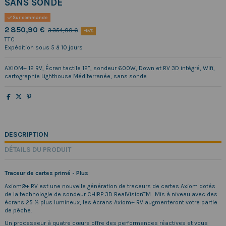
SANS SONDE
Sur commande
2 850,90 €
3 354,00 €
-15%
TTC
Expédition sous 5 à 10 jours
AXIOM+ 12 RV, Écran tactile 12”, sondeur 600W, Down et RV 3D intégré, Wifi,
cartographie Lighthouse Méditerranée, sans sonde
DESCRIPTION
DÉTAILS DU PRODUIT
Traceur de cartes primé - Plus
Axiom®+ RV est une nouvelle génération de traceurs de cartes Axiom dotés
de la technologie de sondeur CHIRP 3D RealVisionTM . Mis à niveau avec des
écrans 25 % plus lumineux, les écrans Axiom+ RV augmenteront votre partie
de pêche.
Un processeur à quatre cœurs offre des performances réactives et vous