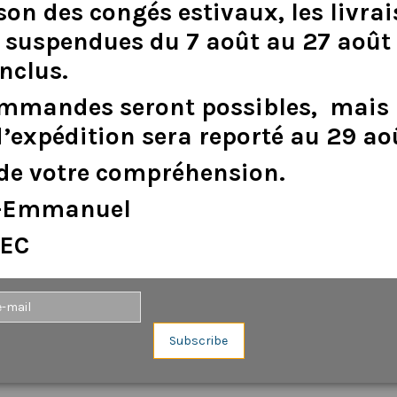
son
des
congés
estivaux
,
les
livra
suspendues
du
7
août
au
27
août
inclus
.
DESCRIPTION
DÉTAILS DU PRODUIT
ommandes
seront
possibles,
mais
d
’
expédition
sera
reporté
au
29
ao
de
votre
compréhension.
e-Emmanuel
EC
Aucun avis n'a été publié pour le moment.
Subscribe