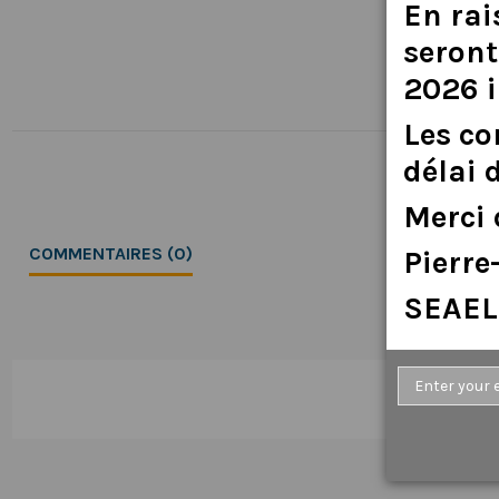
En
rai
seront
2026
Les
c
délai
Merci
COMMENTAIRES (0)
Pierr
SEAEL