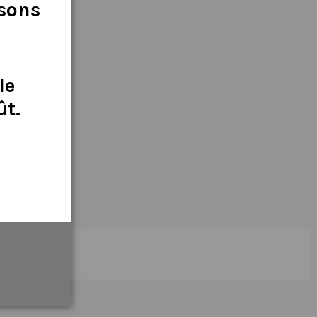
isons
le
ût
.