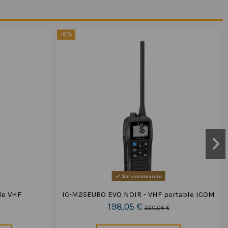
-10%
Sur commande
le VHF
IC-M25EURO EVO NOIR - VHF portable ICOM
198,05 €
220,06 €