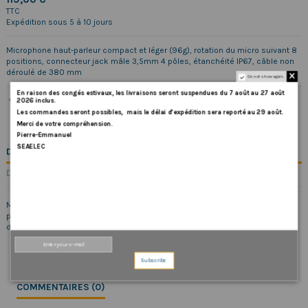
TTC
Expédition sous 5 à 10 jours
Microphone haut-parleur compact et léger (96g), rotation du micro suivant 8
positions, connecteur jack mâle 3,5mm 4 pôles, étanchéité IP67, câble non
déroulé de 380 mm
Do not show again.
En
raison
des
congés
estivaux
,
les
livraisons
seront
suspendues
du
7
août
au
27
août
2026
inclus
.
Les
commandes
seront
possibles,
mais
le
délai
d
’
expédition
sera
reporté
au
29
août
.
Merci
de
votre
compréhension.
Pierre-Emmanuel
SEAELEC
DESCRIPTION
DÉTAILS DU PRODUIT
Microphone haut-parleur compact et léger (96g), rotation du micro suivant 8
positions, connecteur jack mâle 3,5mm 4 pôles, étanchéité IP67, câble non
déroulé de 380 mm
Subscribe
COMMENTAIRES (0)