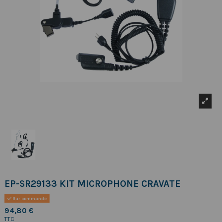
EP-SR29133 KIT MICROPHONE CRAVATE
Sur commande
94,80 €
TTC