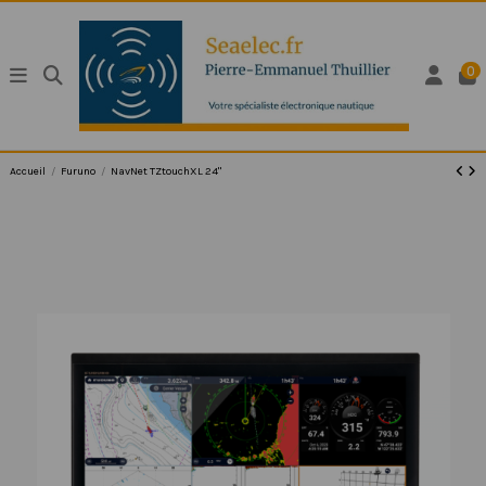
0
Accueil
Furuno
NavNet TZtouchXL 24"