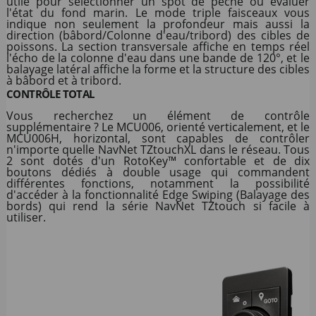
utile pour sélectionner un spot de pêche ou évaluer
l'état du fond marin. Le mode triple faisceaux vous
indique non seulement la profondeur mais aussi la
direction (bâbord/Colonne d'eau/tribord) des cibles de
poissons. La section transversale affiche en temps réel
l'écho de la colonne d'eau dans une bande de 120°, et le
balayage latéral affiche la forme et la structure des cibles
à bâbord et à tribord.
CONTRÔLE TOTAL
Vous recherchez un élément de contrôle
supplémentaire ? Le MCU006, orienté verticalement, et le
MCU006H, horizontal, sont capables de contrôler
n'importe quelle NavNet TZtouchXL dans le réseau. Tous
2 sont dotés d'un RotoKey™ confortable et de dix
boutons dédiés à double usage qui commandent
différentes fonctions, notamment la possibilité
d'accéder à la fonctionnalité Edge Swiping (Balayage des
bords) qui rend la série NavNet TZtouch si facile à
utiliser.