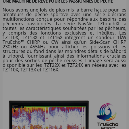
UNE MACHINE DE RÊVE POUR LES PASSIONNÉS DE PÊCHE
Nous avons une fois de plus mis la barre haute pour les
amateurs de pêche sportive avec une série d'écrans
multifonctions conçue pour répondre aux besoins des
pêcheurs passionnés. La série NavNet TZtouchXL a
toutes les caractéristiques souhaitées par les pêcheurs,
y compris des fonctions exclusives et inédites. Les
TZT10X, TZT13X et TZT16X intègrent un sondeur 1kW
TruEcho™ CHIRP ou CW ainsi qu'un Side-Scan CHIRP
230kHz ou 455kHz pour afficher les poissons et les
structures du fond dans les moindres détails de bâbord
à tribord, fournissant ainsi des informations cruciales
pour des sorties de pêche réussies. L'image sera aussi
disponible sur les TZT22X et TZT24X en réseau avec les
TZT10X, TZT13X et TZT16X.