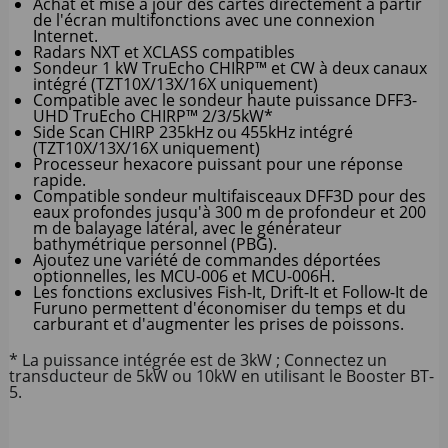
Achat et mise à jour des cartes directement à partir
de l'écran multifonctions avec une connexion
Internet.
Radars NXT et XCLASS compatibles
Sondeur 1 kW TruEcho CHIRP™ et CW à deux canaux
intégré (TZT10X/13X/16X uniquement)
Compatible avec le sondeur haute puissance DFF3-
UHD TruEcho CHIRP™ 2/3/5kW*
Side Scan CHIRP 235kHz ou 455kHz intégré
(TZT10X/13X/16X uniquement)
Processeur hexacore puissant pour une réponse
rapide.
Compatible sondeur multifaisceaux DFF3D pour des
eaux profondes jusqu'à 300 m de profondeur et 200
m de balayage latéral, avec le générateur
bathymétrique personnel (PBG).
Ajoutez une variété de commandes déportées
optionnelles, les MCU-006 et MCU-006H.
Les fonctions exclusives Fish-It, Drift-It et Follow-It de
Furuno permettent d'économiser du temps et du
carburant et d'augmenter les prises de poissons.
* La puissance intégrée est de 3kW ; Connectez un
transducteur de 5kW ou 10kW en utilisant le Booster BT-
5.