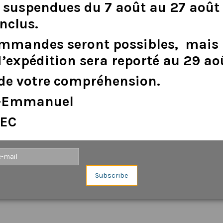
suspendues
du
7
août
au
27
août
inclus
.
ommandes
seront
possibles,
mais
d
’
expédition
sera
reporté
au
29
ao
de
votre
compréhension.
e-Emmanuel
EC
Subscribe