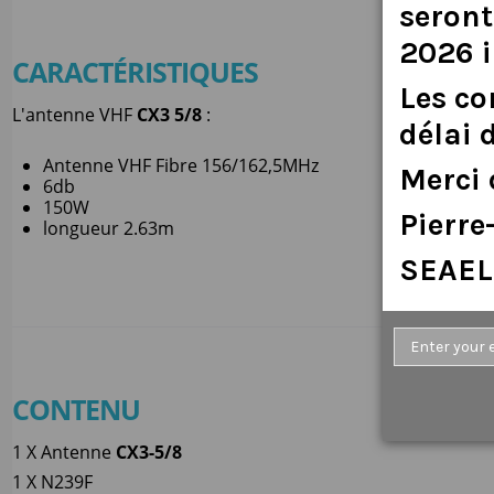
seront
2026
CARACTÉRISTIQUES
Les
c
L'antenne VHF
CX3 5/8
:
délai
Antenne VHF Fibre 156/162,5MHz
Merci
6db
150W
Pierr
longueur 2.63m
SEAEL
CONTENU
1 X Antenne
CX3-5/8
1 X N239F