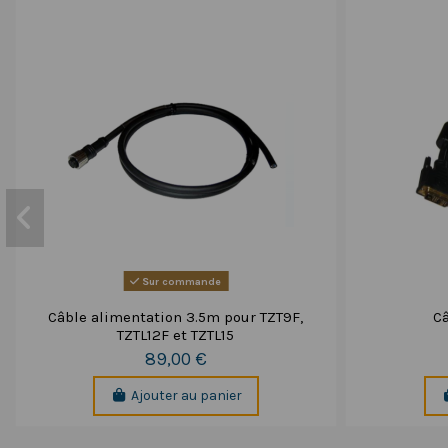
Sur commande
Câble alimentation 3.5m pour TZT9F,
Câ
TZTL12F et TZTL15
89,00 €
Ajouter au panier