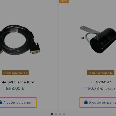
-10%
Sur commande
Sur commande
ble DVI blindé 10m
LE-2204147
829,00 €
1 120,72 €
1 245,24
Ajouter au panier
Ajouter au pani