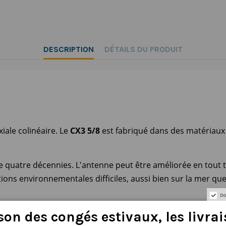
DESCRIPTION
DÉTAILS DU PRODUIT
iale colinéaire. Le
CX3 5/8
est fabriqué dans des matériaux d
e quatre décennies. L'antenne peut être améliorée en tout
ions environnementales difficiles, aussi bien sur la mer que
Do
son
des
congés
estivaux
,
les
livra