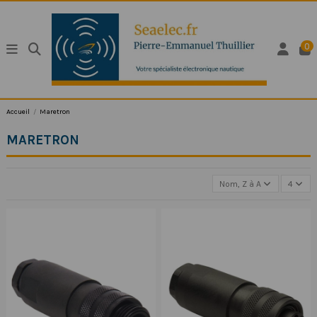
0
Accueil
Maretron
MARETRON
Nom, Z à A
4