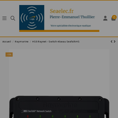
0
Accueil
Raymarine
HS5 Raynet - Switch réseau SeaTalkHS
-15%