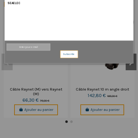
SEAELEC
-15%
-15%
Subscribe
Câble Raynet (M) vers Raynet
Câble Raynet 10 m angle droit
(M)
142,80 €
168,00 €
66,30 €
78,00 €
Ajouter au panier
Ajouter au panier