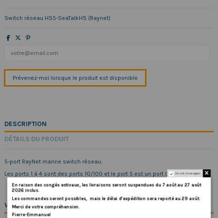
Switch réseau HS5-SeaTalkHS (Raynet)
DESCRIPTION
DÉTAILS DU PRODUIT
5-port RayNet marine switch réseau.
Les ports 1 à 4 sont des ports 10/100 et le port 5 est un port Gigabit.
Do not show again.
En
raison
des
congés
estivaux
,
les
livraisons
seront
suspendues
du
7
août
au
27
août
2026
inclus
.
Les
commandes
seront
possibles,
mais
le
délai
d
’
expédition
sera
reporté
au
29
août
.
VOUS AIMEREZ AUSSI
Merci
de
votre
compréhension.
Pierre-Emmanuel