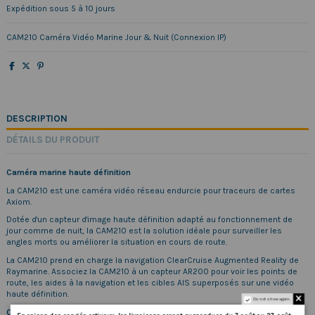
Expédition sous 5 à 10 jours
CAM210 Caméra Vidéo Marine Jour & Nuit (Connexion IP)
DESCRIPTION
DÉTAILS DU PRODUIT
Caméra marine haute définition
La CAM210 est une caméra vidéo réseau endurcie pour traceurs de cartes
Axiom.
Dotée d'un capteur d'image haute définition adapté au fonctionnement de
jour comme de nuit, la CAM210 est la solution idéale pour surveiller les
angles morts ou améliorer la situation en cours de route.
La CAM210 prend en charge la navigation ClearCruise Augmented Reality de
Raymarine. Associez la CAM210 à un capteur AR200 pour voir les points de
route, les aides à la navigation et les cibles AIS superposés sur une vidéo
haute définition.
Do not show again.
Caractéristiques principales de la CAM210