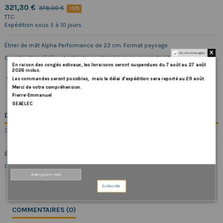
321,30 €
378,00 €
-15%
TTC
Expédition sous 5 à 10 jours
Étrier de mât Alpha Performance de 23 cm. Format paysage
Do not show again.
Construction légère et robuste en aluminium pour une durabilité ultime.
En
raison
des
congés
estivaux
,
les
livraisons
seront
suspendues
du
7
août
au
27
août
2026
inclus
.
Les
commandes
seront
possibles,
mais
le
délai
d
’
expédition
sera
reporté
au
29
août
.
Merci
de
votre
compréhension.
Pierre-Emmanuel
SEAELEC
DESCRIPTION
DÉTAILS DU PRODUIT
Étrier de mât Alpha Performance de 23 cm. Format paysage
Construction légère et robuste en aluminium pour une durabilité ultime.
Subscribe
COMMENTAIRES (0)