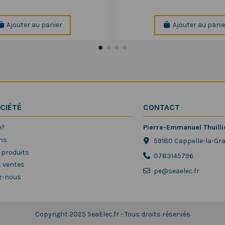
Ajouter au panier
Ajouter au pani
CIÉTÉ
CONTACT
e?
Pierre-Emmanuel Thuilli
ns
59180 Cappelle-la-Gr
 produits
0783145796
s ventes
pe@seaelec.fr
z-nous
Copyright 2025 SeaElec.fr - Tous droits réservés