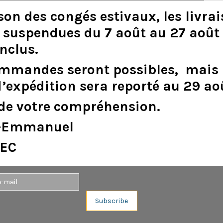
son
des
congés
estivaux
,
les
livra
suspendues
du
7
août
au
27
août
inclus
.
DESCRIPTION
DÉTAILS DU PRODUIT
ommandes
seront
possibles,
mais
d
’
expédition
sera
reporté
au
29
ao
de
votre
compréhension.
e-Emmanuel
EC
Aucun avis n'a été publié pour le moment.
Subscribe