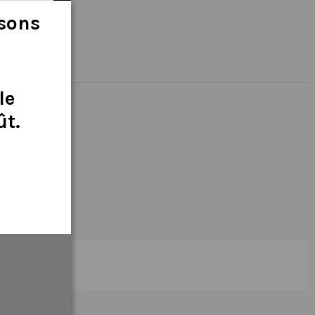
isons
le
ût
.