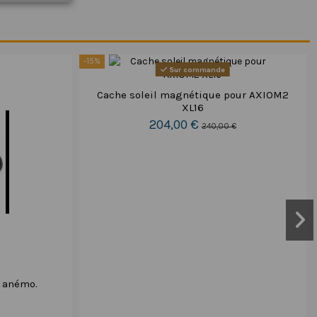
-15%
Sur commande
Cache soleil magnétique pour AXIOM2
XL16
204,00 €
240,00 €
. anémo.