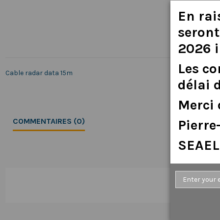
En
rai
seront
2026
Les
c
Cable radar data 15m
délai
Merci
COMMENTAIRES (0)
Pierr
SEAEL