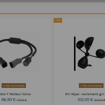
-15%
Sur commande
Sur commande
ble Y Moteur Volvo
Kit répar. roulement gir
96,90 €
102,00 €
114,00 €
120,00 €