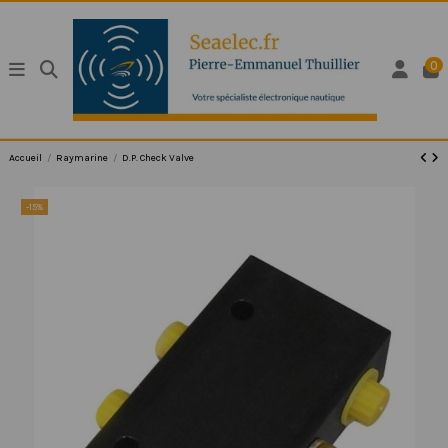
0
Accueil
Raymarine
D.P. Check Valve
-15%