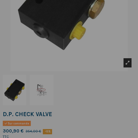
D.P. CHECK VALVE
Sur commande
300,90 €
354,00 €
-15%
TTC