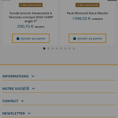
Sur commande
Sur commande
Sonde bronze traversante à
Pack Micronet Race Master
faisceau conique HIGH CHIRP
1 096,50 €
1 290,00 €
angle 0°
290,70 €
342,00 €
Ajouter au panier
Ajouter au panier
INFORMATIONS
NOTRE SOCIÉTÉ
CONTACT
NEWSLETTER