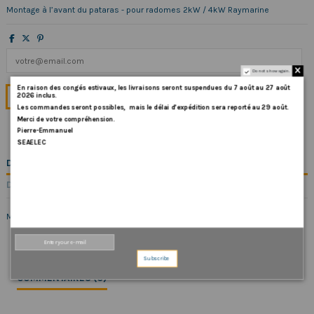
Montage à l’avant du pataras - pour radomes 2kW / 4kW Raymarine
Do not show again.
En
raison
des
congés
estivaux
,
les
livraisons
seront
suspendues
du
7
août
au
27
août
2026
inclus
.
Les
commandes
seront
possibles,
mais
le
délai
d
’
expédition
sera
reporté
au
29
août
.
Merci
de
votre
compréhension.
Pierre-Emmanuel
SEAELEC
DESCRIPTION
DÉTAILS DU PRODUIT
Montage à l’avant du pataras - pour radomes 2kW / 4kW Raymarine
Subscribe
COMMENTAIRES (0)