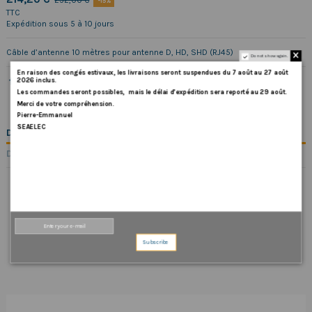
252,00 €
-15%
TTC
Expédition sous 5 à 10 jours
Câble d’antenne 10 mètres pour antenne D, HD, SHD (RJ45)
Do not show again.
En
raison
des
congés
estivaux
,
les
livraisons
seront
suspendues
du
7
août
au
27
août
2026
inclus
.
Les
commandes
seront
possibles,
mais
le
délai
d
’
expédition
sera
reporté
au
29
août
.
Merci
de
votre
compréhension.
Pierre-Emmanuel
SEAELEC
DESCRIPTION
DÉTAILS DU PRODUIT
COMMENTAIRES (0)
Subscribe