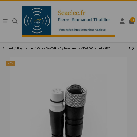
0
Accueil
Raymarine
Câble SeaTalk NG / Devicenet NMEA2000 femelle (120mm)
-15%