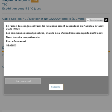
48,00 €
-15%
TTC
Expédition sous 5 à 10 jours
Câble SeaTalk NG / Devicenet NMEA2000 femelle (120mm)
Do not show again.
En
raison
des
congés
estivaux
,
les
livraisons
seront
suspendues
du
7
août
au
27
août
2026
inclus
.
Les
commandes
seront
possibles,
mais
le
délai
d
’
expédition
sera
reporté
au
29
août
.
Merci
de
votre
compréhension.
Pierre-Emmanuel
SEAELEC
DESCRIPTION
DÉTAILS DU PRODUIT
Câble SeaTalk NG / Devicenet NMEA2000 femelle (120mm)
Subscribe
COMMENTAIRES (0)