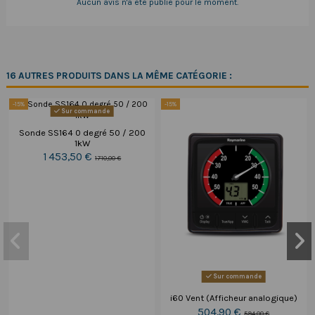
Aucun avis n'a été publié pour le moment.
16 AUTRES PRODUITS DANS LA MÊME CATÉGORIE :
-15%
-15%
Sur commande
Sonde SS164 0 degré 50 / 200
1kW
1 453,50 €
1 710,00 €
Sur commande
i60 Vent (Afficheur analogique)
504,90 €
594,00 €