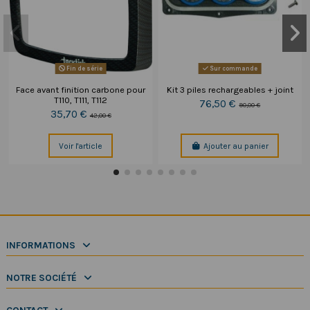
Fin de série
Sur commande
Face avant finition carbone pour
Kit 3 piles rechargeables + joint
T110, T111, T112
76,50 €
90,00 €
35,70 €
42,00 €
Voir l'article
Ajouter au panier
INFORMATIONS
NOTRE SOCIÉTÉ
CONTACT