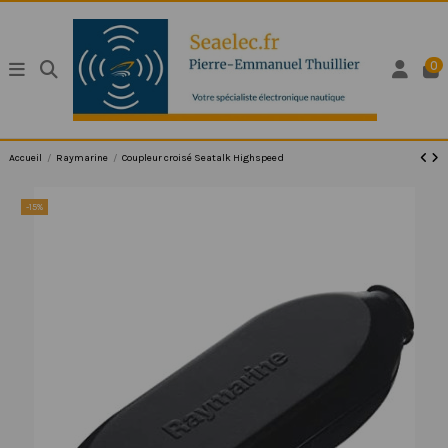
0
Accueil
Raymarine
Coupleur croisé Seatalk Highspeed
-15%