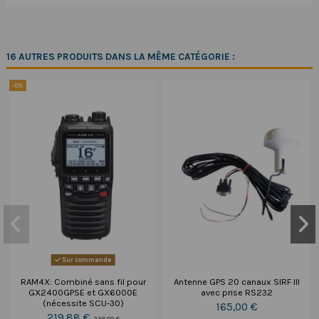
16 AUTRES PRODUITS DANS LA MÊME CATÉGORIE :
-8%
Sur commande
RAM4X: Combiné sans fil pour
Antenne GPS 20 canaux SIRF III
GX2400GPSE et GX6000E
avec prise RS232
(nécessite SCU-30)
165,00 €
219,88 €
239,00 €