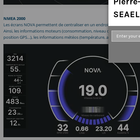
Pierr
SEAEL
NMEA 2000
Les écrans NOVA permettent de centraliser en un endroit toutes les infor
Ainsi, les informations moteurs (consommation, niveau des réservoirs, temp
position GPS…), les informations météos (température, air, eau, pression