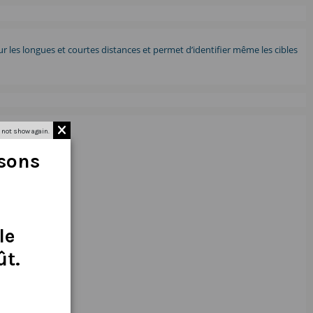
 les longues et courtes distances et permet d’identifier même les cibles
 not show again.
isons
le
ût
.