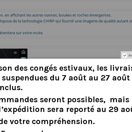
, en affichant les autres navires, bouées et roches émergentes.
spose de la technologie CHIRP qui fournit une imagerie de qualité autant sur
résentera sur votre route.
Do
son
des
congés
estivaux
,
les
livra
suspendues
du
7
août
au
27
août
inclus
.
ommandes
seront
possibles,
mais
d
’
expédition
sera
reporté
au
29
ao
de
votre
compréhension.