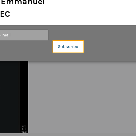
e-Emmanuel
EC
mations NMEA2000 circulants sur le réseau de bord.
érature, tours par minute…), les informations vents (vitesse, direction, forc
 atmosphérique…) peuvent être affichées sur un écran personnalisable si le
Subscribe