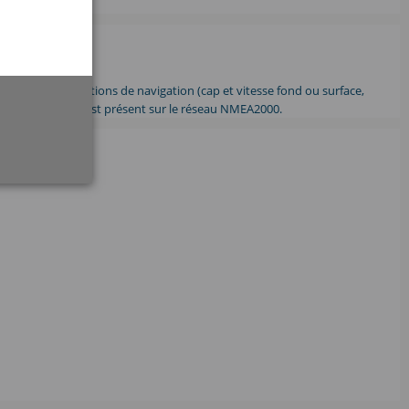
e…), les informations de navigation (cap et vitesse fond ou surface,
 capteur adéquat est présent sur le réseau NMEA2000.