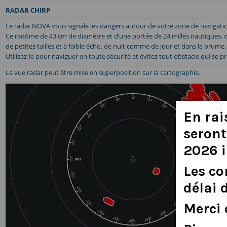
RADAR CHIRP
Le radar NOVA vous signale les dangers autour de votre zone de navigation
Ce radôme de 43 cm de diamètre et d’une portée de 24 milles nautiques, di
de petites tailles et à faible écho, de nuit comme de jour et dans la brume.
Utilisez-le pour naviguer en toute sécurité et évitez tout obstacle qui se p
La vue radar peut être mise en superposition sur la cartographie.
En
rai
seront
2026
Les
c
délai
Merci