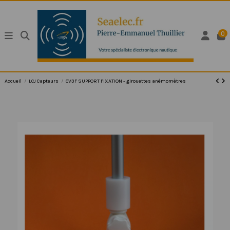
0
Accueil
LCJ Capteurs
CV3F SUPPORT FIXATION - girouettes anémomètres