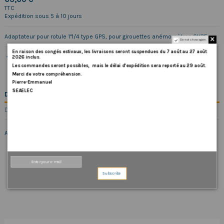
TTC
Expédition sous 5 à 10 jours
Adaptateur pour rotule 1"1/4 type GPS, pour girouettes anémomètres CV3F
Do not show again.
En
raison
des
congés
estivaux
,
les
livraisons
seront
suspendues
du
7
août
au
27
août
2026
inclus
.
Les
commandes
seront
possibles,
mais
le
délai
d
’
expédition
sera
reporté
au
29
août
.
Merci
de
votre
compréhension.
Pierre-Emmanuel
SEAELEC
DESCRIPTION
DÉTAILS DU PRODUIT
Adaptateur pour rotule 1"1/4 type GPS, pour girouettes anémomètres CV3F
Subscribe
COMMENTAIRES (0)