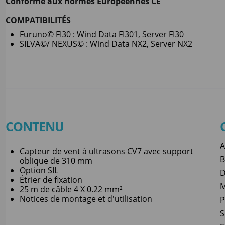
Conforme aux normes Européennes CE
COMPATIBILITÉS
Furuno© FI30 : Wind Data FI301, Server FI30
SILVA©/ NEXUS© : Wind Data NX2, Server NX2
CONTENU
A
Capteur de vent à ultrasons CV7 avec support
B
oblique de 310 mm
Option SIL
D
Étrier de fixation
M
25 m de câble 4 X 0.22 mm²
Notices de montage et d'utilisation
P
S