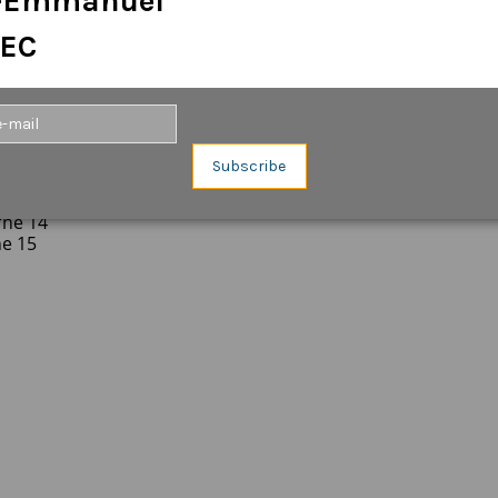
e-Emmanuel
EC
Subscribe
rne 14
e 15