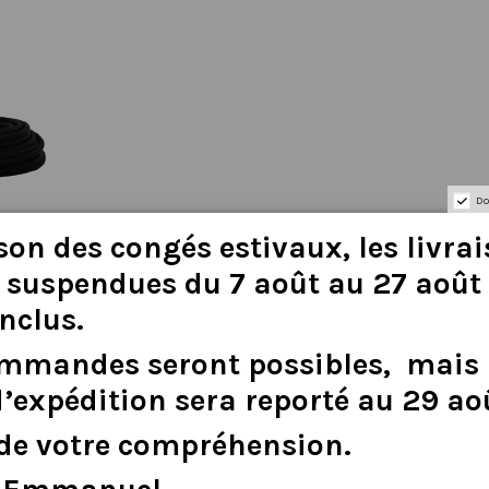
Do
son
des
congés
estivaux
,
les
livra
suspendues
du
7
août
au
27
août
inclus
.
 vous permet de remplacer votre ancien capteur Nexus NX2, S
n SIL permet une utilisation Plug and Play de votre système
ommandes
seront
possibles,
mais
d
’
expédition
sera
reporté
au
29
ao
de
votre
compréhension.