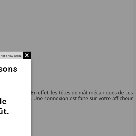
 not show again.
isons
ILVA et FI30. En effet, les têtes de mât mécaniques de ces
 déjà en place. Une connexion est faite sur votre afficheur
le
ût
.