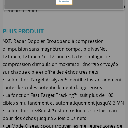
réglé au maximum, la netteté offre une image
Subscribe
incroyablement détaillée avec plus de cibles et moins
d'encombrement.
PLUS PRODUIT
NXT, Radar Doppler Broadband à compression
d'impulsion sans magnétron compatible NavNet
TZtouch, TZtouch2 et TZtouch3. La technologie de
compression d'impulsion maximise l'énergie envoyée
sur chaque cible et offre des échos très nets
• La fonction Target Analyzer™ identifie instantanément
toutes les cibles potentiellement dangereuses
• La fonction Fast Target Tracking™, suit plus de 100
cibles simultanément et automatiquement jusqu'à 3 MN
• La fonction RezBoost™ est un réducteur de faisceau
pour des échos jusqu'à 2 fois plus nets
• Le Mode Oiseau : pour trouver les meilleures zones de