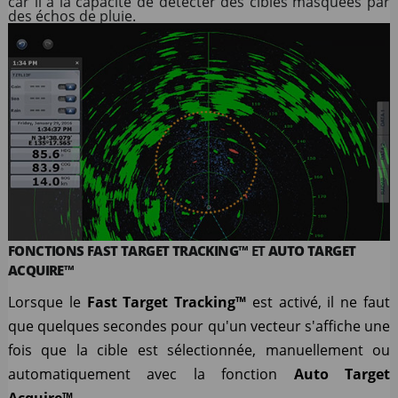
car il a la capacité de détecter des cibles masquées par
des échos de pluie.
FONCTIONS FAST TARGET TRACKING™
ET
AUTO
TARGET
ACQUIRE™
Lorsque le
Fast Target Tracking™
est activé, il ne faut
que quelques secondes pour qu'un vecteur s'affiche une
fois que la cible est sélectionnée, manuellement ou
automatiquement avec la fonction
Auto
Target
Acquire™
.