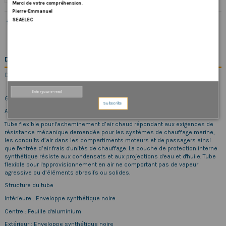
Merci
de
votre
compréhension.
Pierre-Emmanuel
SEAELEC
DESCRIPTION
DÉTAILS DU PRODUIT
Gaine de chauffage Ø50mm
Subscribe
Application
Tube flexible pour l'acheminement d’air chaud répondant aux exigences de
résistance mécanique demandée pour les systèmes de chauffage marine,
les conduits d’air dans les compartiments moteurs et de passagers ainsi
que l'entrée d’air frais d'unités de chauffage. La couche de protection interne
synthétique résiste aux condensats et aux projections d'eau et d'huile. Tube
flexible pour l'approvisionnement en air ne comportant pas de vapeur
agressive ou d’éléments abrasifs ou solides.
Structure du tube
Intérieure : Enveloppe synthétique noire
Centre : Feuille d'aluminium
Extérieur : Enveloppe synthétique noire