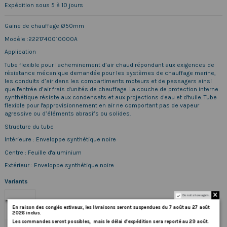
Expédition sous 5 à 10 jours
Gaine de chauffage Ø50mm
Modèle :2221740010000A
Application
Tube flexible pour l'acheminement d’air chaud répondant aux exigences de
résistance mécanique demandée pour les systèmes de chauffage marine,
les conduits d’air dans les compartiments moteurs et de passagers ainsi
que l'entrée d’air frais d'unités de chauffage. La couche de protection interne
synthétique résiste aux condensats et aux projections d'eau et d'huile. Tube
flexible pour l'approvisionnement en air ne comportant pas de vapeur
agressive ou d’éléments abrasifs ou solides.
Structure du tube
Intérieure : Enveloppe synthétique noire
Centre : Feuille d'aluminium
Extérieur : Enveloppe synthétique noire
Variants
Do not show again.
En
raison
des
congés
estivaux
,
les
livraisons
seront
suspendues
du
7
août
au
27
août
2026
inclus
.
Les
commandes
seront
possibles,
mais
le
délai
d
’
expédition
sera
reporté
au
29
août
.