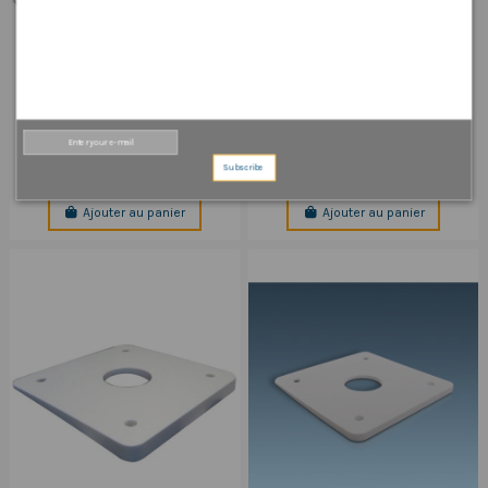
Sur commande
Sur commande
PMA-57-M1 SUPPORT MODULAIRE
PMA-107-M1 SUPPORT MODULAIRE
INCLINAISON ARRIERE
INCLINAISON ARRIERE DE 254
mm
353,00 €
Subscribe
555,46 €
Ajouter au panier
Ajouter au panier