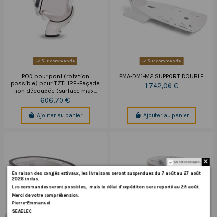
Sur commande
Sur commande
POD pour pont (rotation
PMA-DM1-M2 SUPPORT DOUBLE
possible) pour TZTL12F -Façade
1 742,06 €
non découpée (surface max...
606,70 €
Ajouter au panier
Ajouter au panier
Do not show again.
En
raison
des
congés
estivaux
,
les
livraisons
seront
suspendues
du
7
août
au
27
août
2026
inclus
.
Les
commandes
seront
possibles,
mais
le
délai
d
’
expédition
sera
reporté
au
29
août
.
Merci
de
votre
compréhension.
Pierre-Emmanuel
SEAELEC