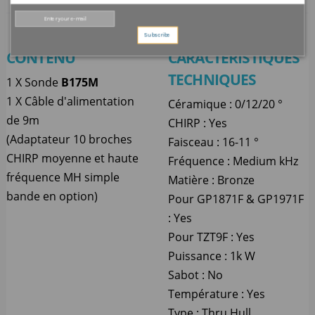
Subscribe
CONTENU
CARACTÉRISTIQUES
TECHNIQUES
1 X Sonde
B175M
1 X Câble d'alimentation
Céramique : 0/12/20 °
de 9m
CHIRP : Yes
(Adaptateur 10 broches
Faisceau : 16-11 °
CHIRP moyenne et haute
Fréquence : Medium kHz
fréquence MH simple
Matière : Bronze
bande en option)
Pour GP1871F & GP1971F
: Yes
Pour TZT9F : Yes
Puissance : 1k W
Sabot : No
Température : Yes
Type : Thru Hull