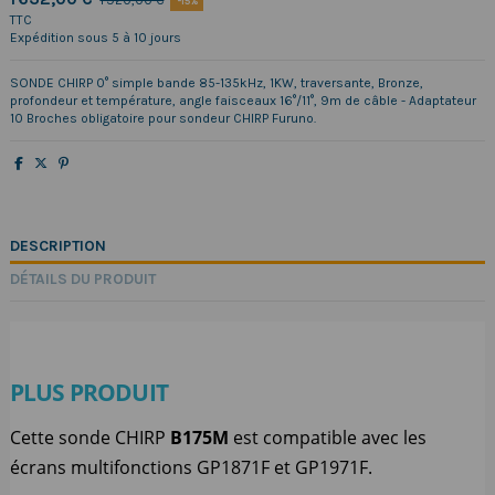
1 920,00 €
-15%
TTC
Expédition sous 5 à 10 jours
SONDE CHIRP 0° simple bande 85-135kHz, 1KW, traversante, Bronze,
profondeur et température, angle faisceaux 16°/11°, 9m de câble - Adaptateur
10 Broches obligatoire pour sondeur CHIRP Furuno.
DESCRIPTION
DÉTAILS DU PRODUIT
PLUS PRODUIT
Cette sonde CHIRP
B175M
est compatible avec les
écrans multifonctions GP1871F et GP1971F.