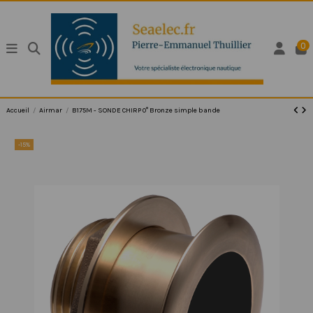
0
Accueil
Airmar
B175M - SONDE CHIRP 0° Bronze simple bande
-15%