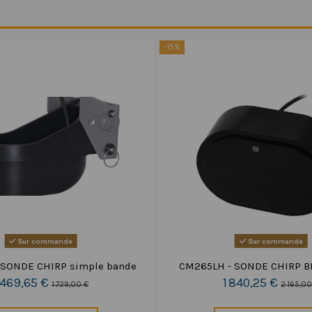
-15%
Sur commande
Sur commande
 SONDE CHIRP simple bande
CM265LH - SONDE CHIRP 
 469,65 €
1 840,25 €
1 729,00 €
2 165,00