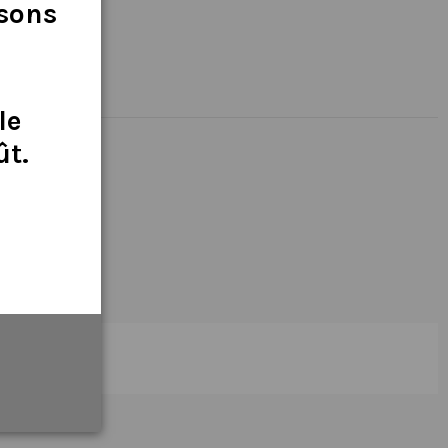
isons
le
ût
.