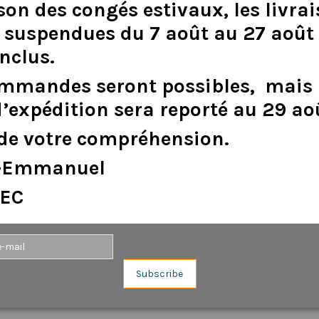
son
des
congés
estivaux
,
les
livra
suspendues
du
7
août
au
27
août
inclus
.
DESCRIPTION
DÉTAILS DU PRODUIT
ommandes
seront
possibles,
mais
d
’
expédition
sera
reporté
au
29
ao
de
votre
compréhension.
e-Emmanuel
EC
Aucun avis n'a été publié pour le moment.
Subscribe