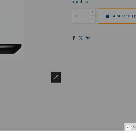
broches
Ajouter au 
Do