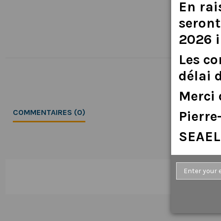
En
rai
seront
2026
Les
c
délai
Merci
COMMENTAIRES (0)
Pierr
SEAEL