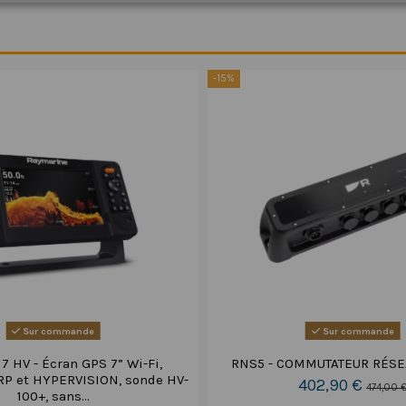
-15%
Sur commande
Sur commande
7 HV - Écran GPS 7” Wi-Fi,
RNS5 - COMMUTATEUR RÉSE
RP et HYPERVISION, sonde HV-
402,90 €
474,00 
100+, sans...