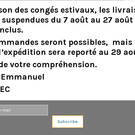
son
des
congés
estivaux
,
les
livra
suspendues
du
7
août
au
27
août
inclus
.
DESCRIPTION
DÉTAILS DU PRODUIT
ommandes
seront
possibles,
mais
d
’
expédition
sera
reporté
au
29
ao
de
votre
compréhension.
e-Emmanuel
EC
Aucun avis n'a été publié pour le moment.
Subscribe