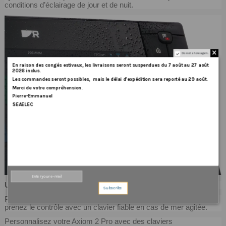
conditions d’éclairage de jour et de nuit.
Do not show again.
En
raison
des
congés
estivaux
,
les
livraisons
seront
suspendues
du
7
août
au
27
août
2026
inclus
.
Les
commandes
seront
possibles,
mais
le
délai
d
’
expédition
sera
reporté
au
29
août
.
Merci
de
votre
compréhension.
Pierre-Emmanuel
SEAELEC
Un contrôle en confiance
Subscribe
Planifiez et tracez votre route avec le contrôle HybridTouch™ et
prenez le contrôle avec un clavier fiable en cas de mer agitée.
Personnalisez votre Axiom 2 Pro avec des claviers