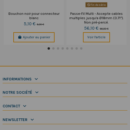
Fin de série
Bouchon noir pour connecteur
Passe-Fil Multi - Accepte cables
blanc
multiples jusqu'a Ø18mm (0.71").
Non pré-percé.
5,10 €
6,00 €
56,10 €
66,00 €
Ajouter au panier
Voir l'article
INFORMATIONS
NOTRE SOCIÉTÉ
CONTACT
NEWSLETTER